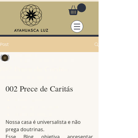
Post
Ayahuasca Luz
17 de ago. de 2024
4 min de leitura
002 Prece de Caritás
Atualizado:
19 de ago. de 2025
002 Prece de Caritás
Flávio Gama
17 de ago. de 2024
4 min de leitura
Nossa casa é universalista e não 
prega doutrinas.
Esse Blog objetiva apresentar 