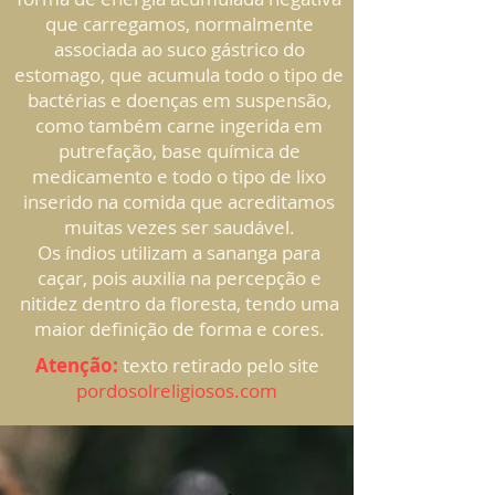
que carregamos, normalmente
associada ao suco gástrico do
estomago, que acumula todo o tipo de
bactérias e doenças em suspensão,
como também carne ingerida em
putrefação, base química de
medicamento e todo o tipo de lixo
inserido na comida que acreditamos
muitas vezes ser saudável.
Os índios utilizam a sananga para
caçar, pois auxilia na percepção e
nitidez dentro da floresta, tendo uma
maior definição de forma e cores.
Atenção:
texto retirado pelo site
pordosolreligiosos.com