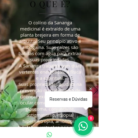
O QUE É?
O colírio da Sananga
medicinal é extraído de uma
planta brejeira em forma de
arbusto. Seu princípio ativo é
a Ibogaína. Suas raízes são
batidas com água para extrair
suas propriedades.
A Sananga trabalha com duas
vertentes energéticas: a física
e a espiritual.
Suas propriedades ajudam na
prevenção ou tratamento de
doenças existentes no globo
Reservas e Dúvidas
ocular como terçol, catarata,
glaucoma, conjuntivite,
astigmatismo, miopia,
0
hipermetropia, ambliopia,
fotofobia, irritações nos olhos,
dores de cabeça, catarro