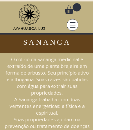
SANANGA
O colírio da Sananga medicinal é
extraído de uma planta brejeira em
forma de arbusto. Seu princípio ativo
é a Ibogaína. Suas raízes são batidas
com água para extrair suas
propriedades.
A Sananga trabalha com duas
vertentes energéticas: a física e a
espiritual.
Suas propriedades ajudam na
prevenção ou tratamento de doenças